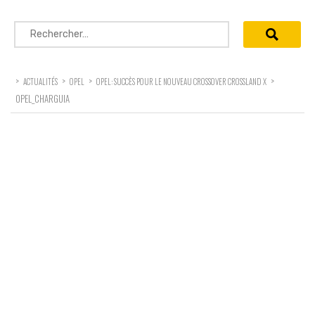
Rechercher :
>
>
>
>
ACTUALITÉS
OPEL
OPEL: SUCCÈS POUR LE NOUVEAU CROSSOVER CROSSLAND X
OPEL_CHARGUIA