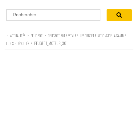
Rechercher :
>
>
>
ACTUALITÉS
PEUGEOT
PEUGEOT 301 RESTYLÉE : LES PRIX ET FINITIONS DE LA GAMME
>
PEUGEOT_MOTEUR_301
TUNISIE DÉVOILÉS