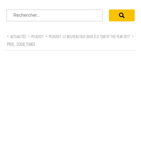
Rechercher :
>
>
>
>
ACTUALITÉS
PEUGEOT
PEUGEOT : LE NOUVEAU SUV 3008 ÉLU “CAR OF THE YEAR 2017”
PRIX_ 3008_TUNIS