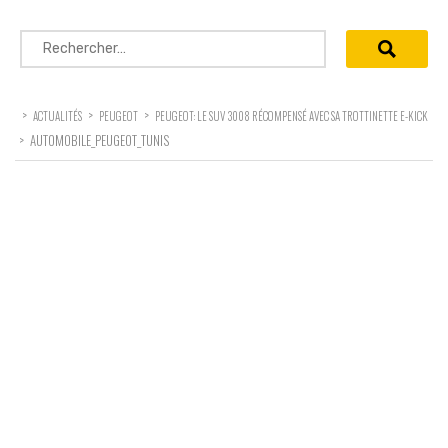
Rechercher :
>
>
>
ACTUALITÉS
PEUGEOT
PEUGEOT: LE SUV 3008 RÉCOMPENSÉ AVEC SA TROTTINETTE E-KICK
>
AUTOMOBILE_PEUGEOT_TUNIS