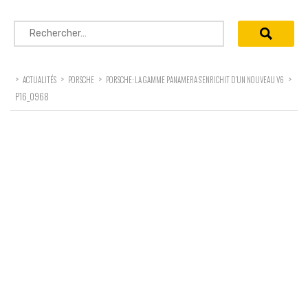
Rechercher :
>
>
>
>
ACTUALITÉS
PORSCHE
PORSCHE: LA GAMME PANAMERA S’ENRICHIT D’UN NOUVEAU V6
P16_0968