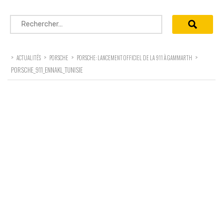
Rechercher :
>
>
>
>
ACTUALITÉS
PORSCHE
PORSCHE: LANCEMENT OFFICIEL DE LA 911 À GAMMARTH
PORSCHE_911_ENNAKL_TUNISIE