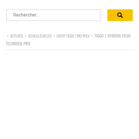
Rechercher :
>
>
>
>
TIGGO-7-HYBRIDE-FICHE-
VOITURES
VÉHICULES NEUFS
CHERY TIGGO 7 PRO PHEV
TECHNIQUE-PRIX