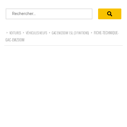
Rechercher :
>
>
>
>
FICHE-TECHNIQUE-
VOITURES
VÉHICULES NEUFS
GAC EMZOOM 1.5L (3 FINITIONS)
GAC-EMZOOM