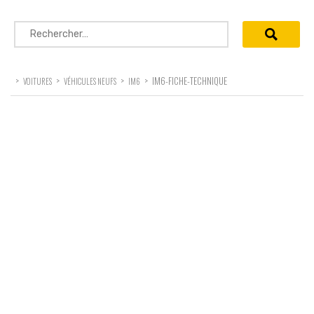
Rechercher :
>
>
>
>
IM6-FICHE-TECHNIQUE
VOITURES
VÉHICULES NEUFS
IM6