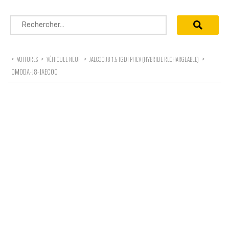
Rechercher :
>
>
>
>
VOITURES
VÉHICULE NEUF
JAECOO J8 1.5 TGDI PHEV (HYBRIDE RECHARGEABLE)
OMODA-J8-JAECOO