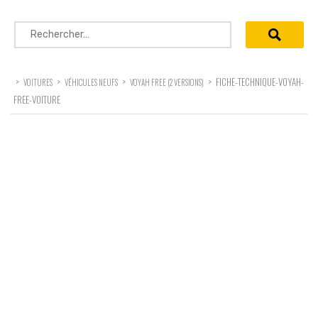
Rechercher :
>
>
>
>
FICHE-TECHNIQUE-VOYAH-
VOITURES
VÉHICULES NEUFS
VOYAH FREE (2 VERSIONS)
FREE-VOITURE