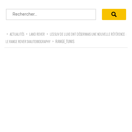
Rechercher :
>
>
>
ACTUALITÉS
LAND ROVER
LES SUV DE LUXE ONT DÉSORMAIS UNE NOUVELLE RÉFÉRENCE :
>
RANGE_TUNIS
LE RANGE ROVER SVAUTOBIOGRAPHY