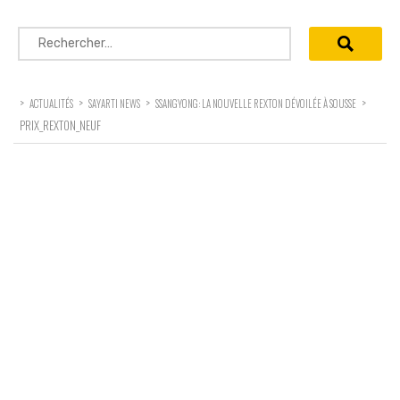
Rechercher :
>
>
>
>
ACTUALITÉS
SAYARTI NEWS
SSANGYONG: LA NOUVELLE REXTON DÉVOILÉE À SOUSSE
PRIX_REXTON_NEUF