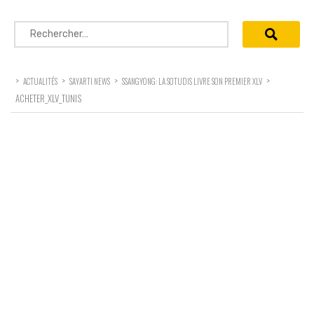
Rechercher :
>
>
>
>
ACTUALITÉS
SAYARTI NEWS
SSANGYONG: LA SOTUDIS LIVRE SON PREMIER XLV
ACHETER_XLV_TUNIS