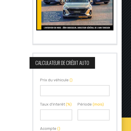
CALCULATEUR DE CRÉDIT AUTO
Prix du véhicule
()
Taux d'interêt
(%)
Période
(mois)
Acompte
()