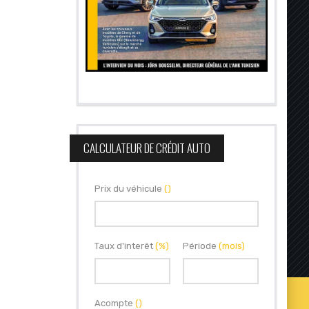
CALCULATEUR DE CRÉDIT AUTO
Prix du véhicule
()
Taux d'interêt
(%)
Période
(mois)
Acompte
()