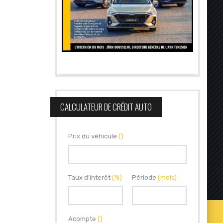
CALCULATEUR DE CRÉDIT AUTO
Prix du véhicule
()
Taux d'interêt
(%)
Période
(mois)
Acompte
()