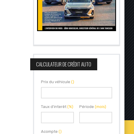
CALCULATEUR DE CRÉDIT AUTO
Prix du véhicule
()
Taux d'interêt
(%)
Période
(mois)
Acompte
()