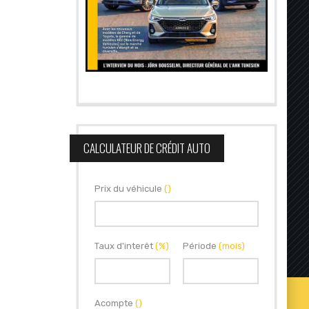
CALCULATEUR DE CRÉDIT AUTO
Prix du véhicule
()
Taux d'interêt
(%)
Période
(mois)
Acompte
()