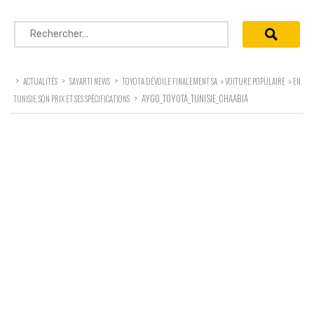
Rechercher :
>
>
>
ACTUALITÉS
SAYARTI NEWS
TOYOTA DÉVOILE FINALEMENT SA » VOITURE POPULAIRE » EN
>
AYGO_TOYOTA_TUNISIE_CHAABIA
TUNISIE, SON PRIX ET SES SPÉCIFICATIONS