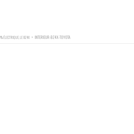
>
INTERIEUR-BZ4X-TOYOTA
% ÉLECTRIQUE, LE BZ4X