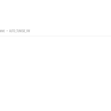
>
AUTO_TUNISIE_VW
GAMME