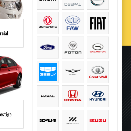
cial
restige