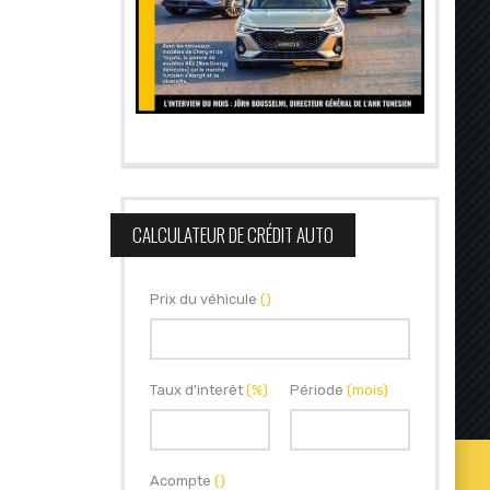
CALCULATEUR DE CRÉDIT AUTO
Prix du véhicule
()
Taux d'interêt
(%)
Période
(mois)
Acompte
()