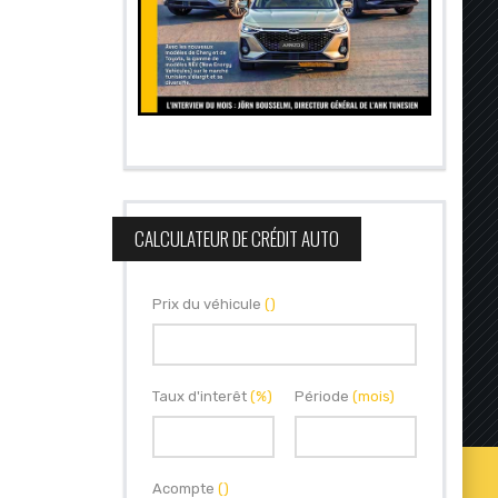
CALCULATEUR DE CRÉDIT AUTO
Prix du véhicule
()
Taux d'interêt
(%)
Période
(mois)
Acompte
()