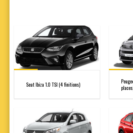
Peugeo
Seat Ibiza 1.0 TSI (4 finitions)
places