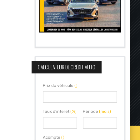
CALCULATEUR DE CRÉDIT AUTO
Prix du véhicule
()
Taux d'interêt
(%)
Période
(mois)
Acompte
()