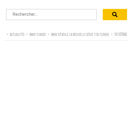
Rechercher :
>
>
>
>
SYSTÈME
ACTUALITÉS
BMW TUNISIE
BMW DÉVOILE LA NOUVELLE SÉRIE 7 EN TUNISIE