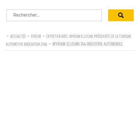
Rechercher :
>
>
>
ACTUALITÉS
FORUM
ENTRETIEN AVEC : MYRIAM ELLOUMI, PRÉSIDENTE DE LA TUNISIAN
>
MYRIAM-ELLOUMI-TAA-INDUSTRIE-AUTOMOBILE
AUTOMOTIVE ASSOCIATION (TAA)