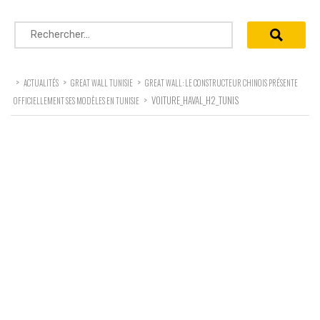
Rechercher :
>
>
>
ACTUALITÉS
GREAT WALL TUNISIE
GREAT WALL: LE CONSTRUCTEUR CHINOIS PRÉSENTE
>
VOITURE_HAVAL_H2_TUNIS
OFFICIELLEMENT SES MODÈLES EN TUNISIE