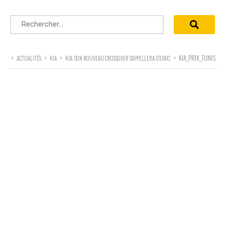
Rechercher :
>
>
>
>
KIA_PRIX_TUNIS
ACTUALITÉS
KIA
KIA: SON NOUVEAU CROSSOVER S’APPELLERA STONIC