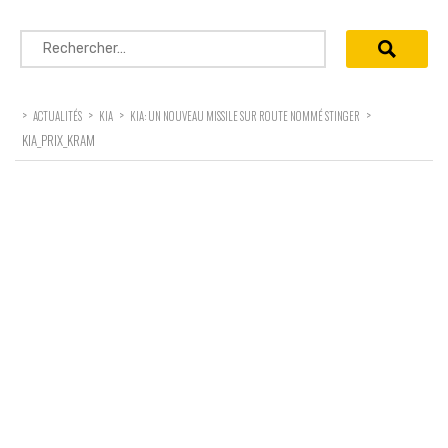
Rechercher :
>
>
>
>
ACTUALITÉS
KIA
KIA: UN NOUVEAU MISSILE SUR ROUTE NOMMÉ STINGER
KIA_PRIX_KRAM