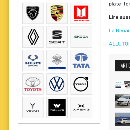
plate-fo
Lire aus
La Renau
ALLUTO: 
ARTI