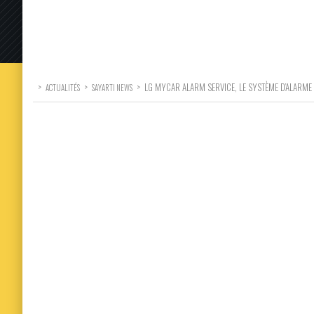
>
>
>
LG MYCAR ALARM SERVICE, LE SYSTÈME D’ALARME
ACTUALITÉS
SAYARTI NEWS