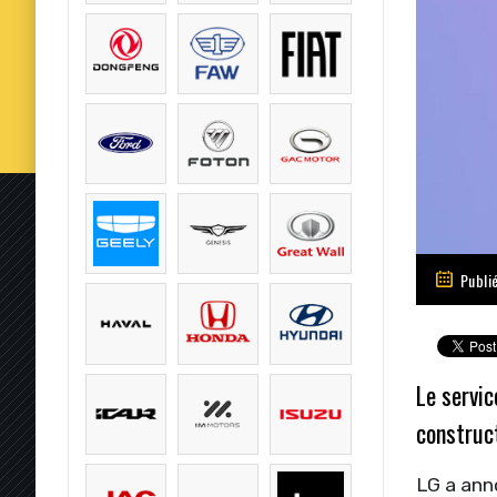
Publi
Le servic
construc
LG a ann