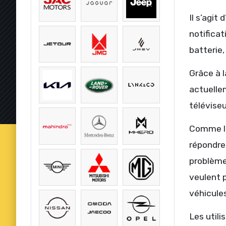
Il s’agit
notificat
batterie,
Grâce à l
actuellem
téléviseu
Comme le
répondre 
problème
veulent p
véhicules
Les utili