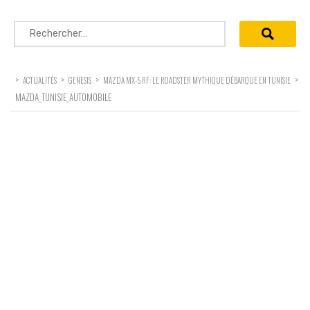
Rechercher :
>
>
>
>
ACTUALITÉS
GENESIS
MAZDA MX-5 RF: LE ROADSTER MYTHIQUE DÉBARQUE EN TUNISIE
MAZDA_TUNISIE_AUTOMOBILE