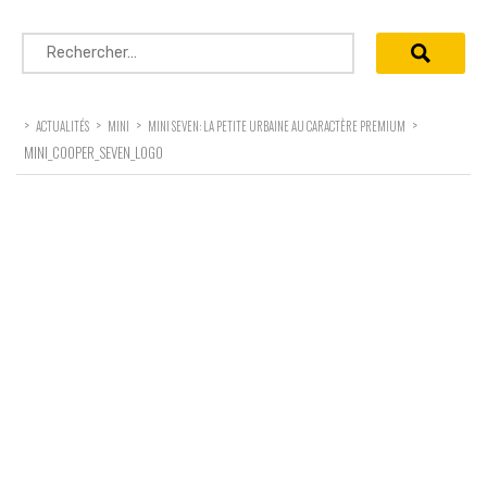
Rechercher :
>
>
>
>
ACTUALITÉS
MINI
MINI SEVEN: LA PETITE URBAINE AU CARACTÈRE PREMIUM
MINI_COOPER_SEVEN_LOGO