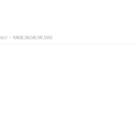
>
TUNISIE_ITALCAR_FIAT_500S
RIOLET