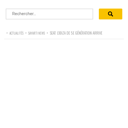
Rechercher :
>
>
>
SEAT: L’IBIZA DE 5E GÉNÉRATION ARRIVE
ACTUALITÉS
SAYARTI NEWS