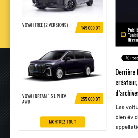
VOYAH FREE (2 VERSIONS)
149 000 DT
Publié
Tunis
Nissa
Derrière 
créateur
d’archive
VOYAH DREAM 1.5 L PHEV
255 000 DT
AWD
Les voitu
bien évi
MONTREZ TOUT
appellati