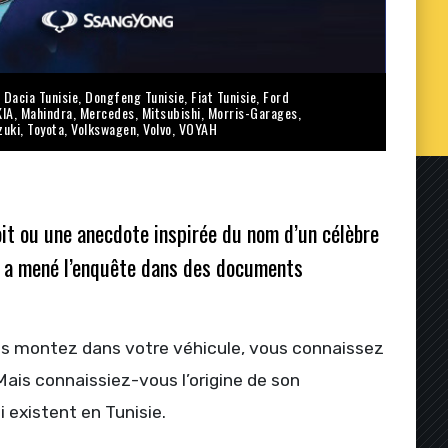
,
Dacia Tunisie
,
Dongfeng Tunisie
,
Fiat Tunisie
,
Ford
KIA
,
Mahindra
,
Mercedes
,
Mitsubishi
,
Morris-Garages
,
zuki
,
Toyota
,
Volkswagen
,
Volvo
,
VOYAH
oit ou une anecdote inspirée du nom d’un célèbre
i a mené l’enquête dans des documents
vous montez dans votre véhicule, vous connaissez
ais connaissiez-vous l’origine de son
 existent en Tunisie.