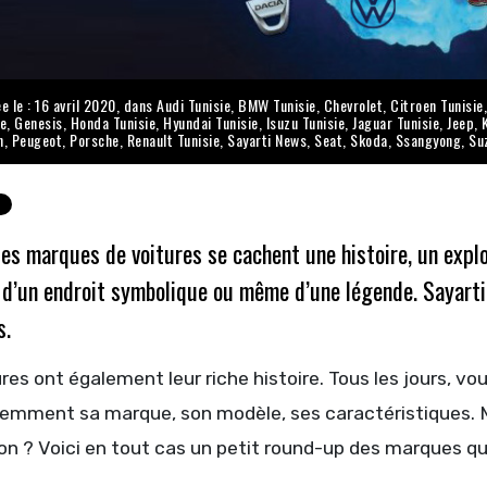
e le : 16 avril 2020, dans
Audi Tunisie
,
BMW Tunisie
,
Chevrolet
,
Citroen Tunisie
ie
,
Genesis
,
Honda Tunisie
,
Hyundai Tunisie
,
Isuzu Tunisie
,
Jaguar Tunisie
,
Jeep
,
n
,
Peugeot
,
Porsche
,
Renault Tunisie
,
Sayarti News
,
Seat
,
Skoda
,
Ssangyong
,
Su
les marques de voitures se cachent une histoire, un expl
, d’un endroit symbolique ou même d’une légende. Sayart
s.
res ont également leur riche histoire. Tous les jours, 
demment sa marque, son modèle, ses caractéristiques. M
on ? Voici en tout cas un petit round-up des marques qui