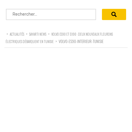
Rechercher :
>
>
>
ACTUALITÉS
SAYARTI NEWS
VOLVO ES90 ET EX90 : DEUX NOUVEAUX FLEURONS
>
VOLVO-ES90-INTERIEUR-TUNISIE
ÉLECTRIQUES DÉBARQUENT EN TUNISIE