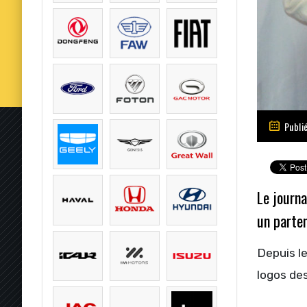
Publi
Le journa
un parten
Depuis le
logos de