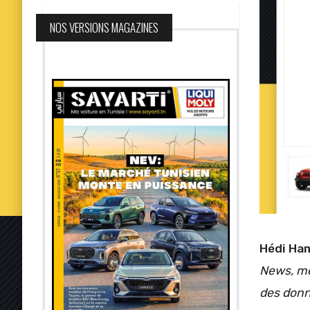
NOS VERSIONS MAGAZINES
Hédi Ha
News, méd
des donn