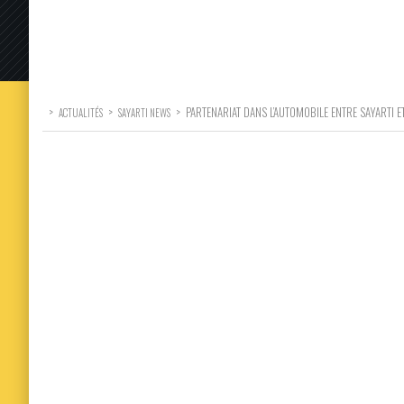
>
>
>
PARTENARIAT DANS L’AUTOMOBILE ENTRE SAYARTI 
ACTUALITÉS
SAYARTI NEWS