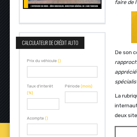
faire de 
CALCULATEUR DE CRÉDIT AUTO
De son c
Prix du véhicule
()
rapproch
apprécié
spéciali
Taux d'interêt
Période
(mois)
(%)
La rubri
internaut
deux site
Acompte
()