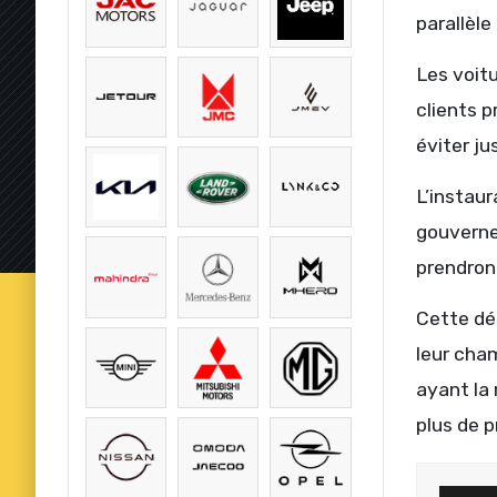
parallèle
Les voitu
clients p
éviter ju
L’instaur
gouverne
prendront
Cette déc
leur cham
ayant la
plus de p