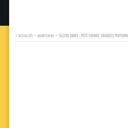
>
>
>
SUZUKI JIMNY : PETIT FORMAT, GRANDES PERFOR
ACTUALITÉS
SAYARTI NEWS