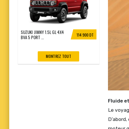
SUZUKI JIMNY 1.5L GL 4X4
114 900 DT
BVA 5 PORT ...
MONTREZ TOUT
Fluide 
Le voyag
D’abord, 
moteur q