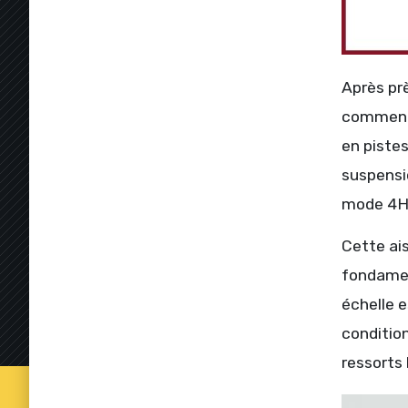
Après pr
commence
en pistes
suspensio
mode 4H e
Cette ai
fondamen
échelle e
condition
ressorts