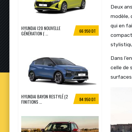
Deux ans 
modèle, 
qui en f
HYUNDAI I20 NOUVELLE
66 950 DT
GÉNÉRATION ( ...
compact d
stylisti
Dans l’e
celle de 
surfaces 
HYUNDAI BAYON RESTYLÉ (2
84 950 DT
FINITIONS ...