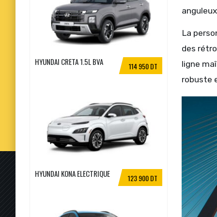
anguleux 
La perso
des rétro
HYUNDAI CRETA 1.5L BVA
ligne maî
114 950 DT
robuste 
HYUNDAI KONA ELECTRIQUE
123 900 DT