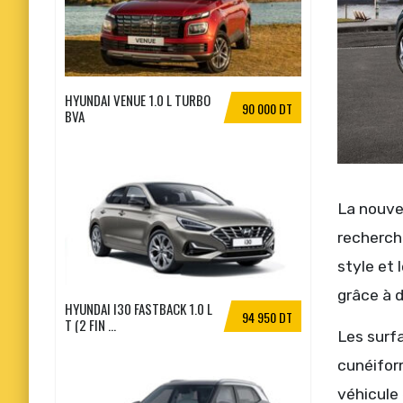
HYUNDAI VENUE 1.0 L TURBO
90 000 DT
BVA
La nouvel
recherch
style et 
grâce à 
HYUNDAI I30 FASTBACK 1.0 L
94 950 DT
T (2 FIN ...
Les surfa
cunéifor
véhicule