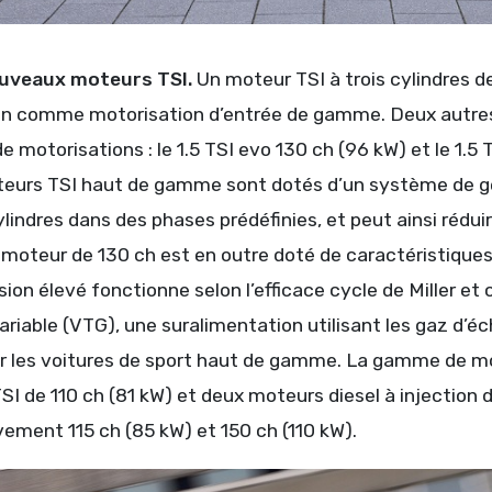
uveaux moteurs TSI.
Un moteur TSI à trois cylindres de
n comme motorisation d’entrée de gamme. Deux autres
motorisations : le 1.5 TSI evo 130 ch (96 kW) et le 1.5 
eurs TSI haut de gamme sont dotés d’un système de ges
lindres dans des phases prédéfinies, et peut ainsi rédu
oteur de 130 ch est en outre doté de caractéristiques p
ion élevé fonctionne selon l’efficace cycle de Miller 
ariable (VTG), une suralimentation utilisant les gaz d’
ur les voitures de sport haut de gamme. La gamme de m
I de 110 ch (81 kW) et deux moteurs diesel à injection 
ement 115 ch (85 kW) et 150 ch (110 kW).