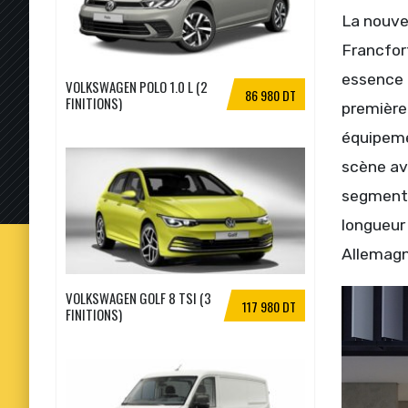
La nouvel
Francfor
essence 
VOLKSWAGEN POLO 1.0 L (2
86 980 DT
FINITIONS)
première
équipeme
scène ave
segment 
longueur
Allemagn
VOLKSWAGEN GOLF 8 TSI (3
117 980 DT
FINITIONS)