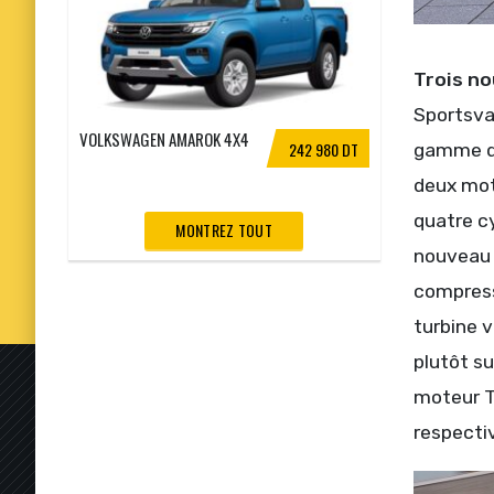
Trois no
Sportsva
VOLKSWAGEN AMAROK 4X4
242 980 DT
gamme de 
deux mot
quatre cy
MONTREZ TOUT
nouveau m
compress
turbine v
plutôt s
moteur TS
respectiv