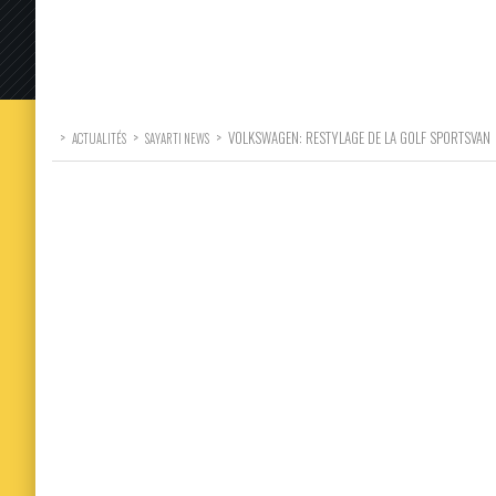
>
>
>
VOLKSWAGEN: RESTYLAGE DE LA GOLF SPORTSVAN
ACTUALITÉS
SAYARTI NEWS