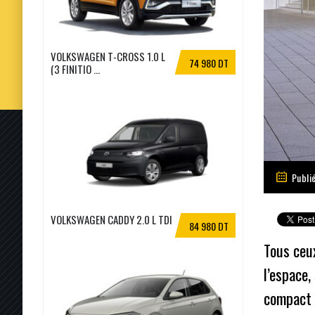
VOLKSWAGEN T-CROSS 1.0 L
74 980 DT
(3 FINITIO ...
Publi
VOLKSWAGEN CADDY 2.0 L TDI
84 980 DT
Tous ceux
l’espace,
compact e