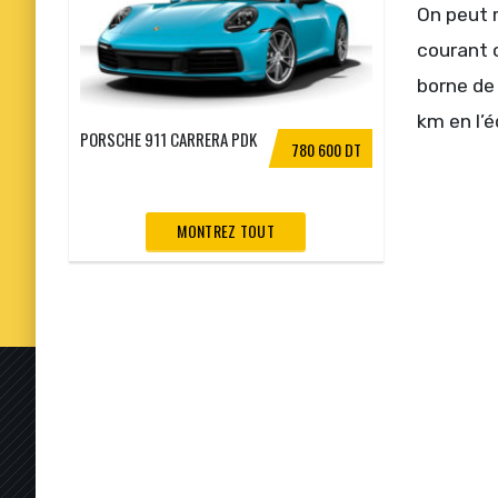
On peut r
courant c
borne de
km en l’é
PORSCHE 911 CARRERA PDK
780 600 DT
MONTREZ TOUT