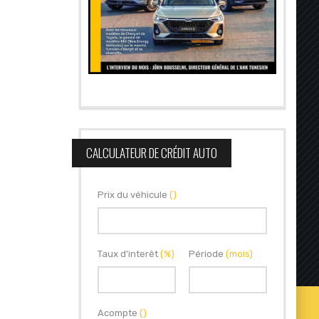
CALCULATEUR DE CRÉDIT AUTO
Prix du véhicule
()
Taux d'interêt
(%)
Période
(mois)
Acompte
()