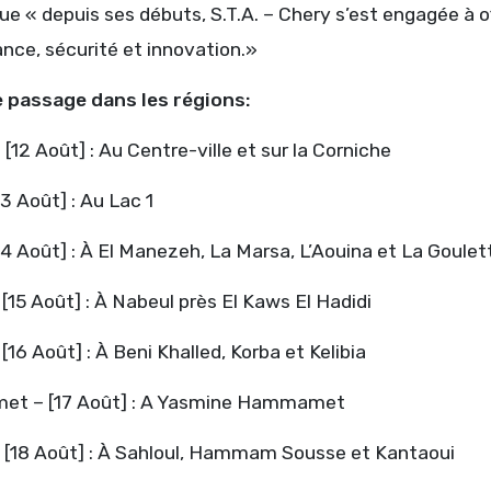
ue « depuis ses débuts, S.T.A. – Chery s’est engagée à off
nce, sécurité et innovation.»
 passage dans les régions:
 [12 Août] : Au Centre-ville et sur la Corniche
13 Août] : Au Lac 1
14 Août] : À El Manezeh, La Marsa, L’Aouina et La Goulet
[15 Août] : À Nabeul près El Kaws El Hadidi
[16 Août] : À Beni Khalled, Korba et Kelibia
t – [17 Août] : A Yasmine Hammamet
 [18 Août] : À Sahloul, Hammam Sousse et Kantaoui