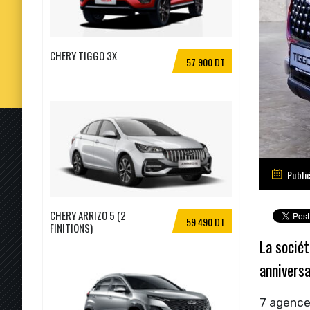
CHERY TIGGO 3X
57 900 DT
Publi
CHERY ARRIZO 5 (2
59 490 DT
FINITIONS)
La sociét
anniversa
7 agences