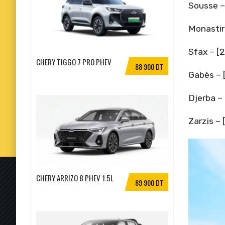
Sousse – 
Monastir 
Sfax – [2
CHERY TIGGO 7 PRO PHEV
88 900 DT
Gabès – [
Djerba – 
Zarzis – 
CHERY ARRIZO 8 PHEV 1.5L
89 900 DT