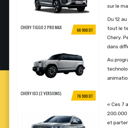
sur le ma
Du 12 au 
CHERY TIGGO 2 PRO MAX
tout le t
66 900 DT
Chery. P
dans diff
Au progr
technolog
animation
CHERY I03 (2 VERSIONS)
76 900 DT
« Ces 7 a
200.000 K
et parte