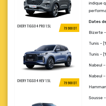
indique q
performa
Dates de
CHERY TIGGO 4 PRO 1.5L
79 900 DT
Bizerte –
Tunis – [
Tunis – [
Nabeul – 
Nabeul – 
CHERY TIGGO 4 HEV 1.5L
79 900 DT
Hammame
Sousse –