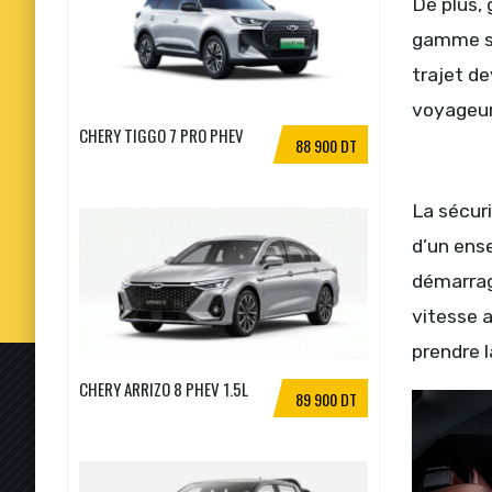
De plus,
gamme s’a
trajet de
voyageur
CHERY TIGGO 7 PRO PHEV
88 900 DT
La sécuri
d’un ense
démarrage
vitesse 
prendre l
CHERY ARRIZO 8 PHEV 1.5L
89 900 DT