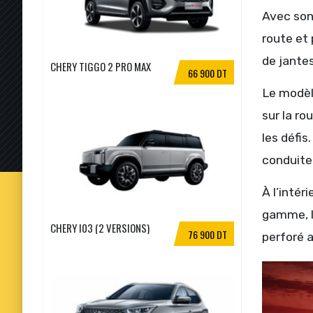
Avec son 
route et 
de jantes
CHERY TIGGO 2 PRO MAX
66 900 DT
Le modèl
sur la ro
les défi
conduite 
À l’intér
gamme, le
CHERY I03 (2 VERSIONS)
76 900 DT
perforé 