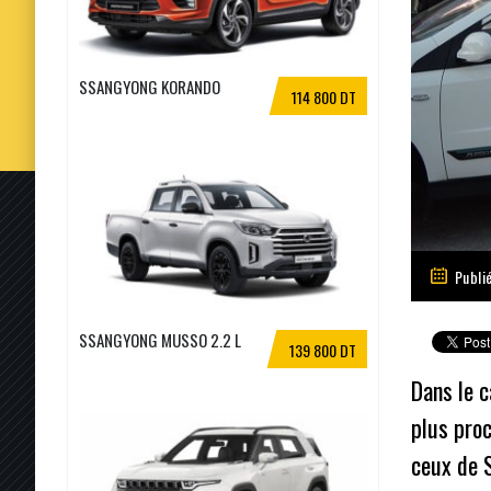
SSANGYONG KORANDO
114 800 DT
Publi
SSANGYONG MUSSO 2.2 L
139 800 DT
Dans le c
plus proc
ceux de S