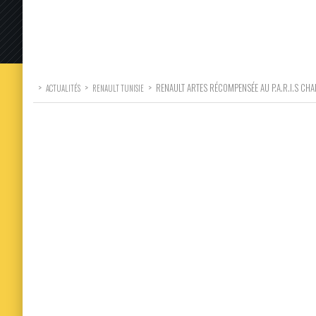
>
>
>
RENAULT ARTES RÉCOMPENSÉE AU P.A.R.I.S CH
ACTUALITÉS
RENAULT TUNISIE