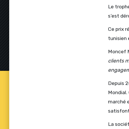
Le troph
s’est dé
Ce prix 
tunisien 
Moncef M
clients m
engageme
Depuis 20
Mondial. 
marché et
satisfont
La socié