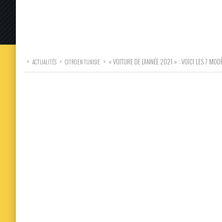
>
>
>
« VOITURE DE L’ANNÉE 2021 » : VOICI LES 7 MOD
ACTUALITÉS
CITROEN TUNISIE