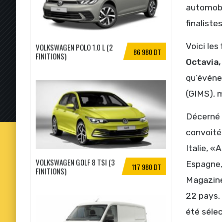
automobil
finaliste
Voici les
VOLKSWAGEN POLO 1.0 L (2
86 980 DT
FINITIONS)
Octavia,
qu’événe
(GIMS), m
Décerné d
convoité
Italie, 
VOLKSWAGEN GOLF 8 TSI (3
Espagne,
117 980 DT
FINITIONS)
Magazine
22 pays,
été séle