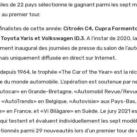
es de 22 pays sélectionne le gagnant parmi les sept mod
s au premier tour.
 finalistes de cette année:
Citroën C4, Cupra Formento
 Toyota Yaris et Volkswagen ID.3
. A l’instar de 2020,
ment inaugural des journées de presse du salon de l’a
ais uniquement diffusée en direct sur Internet.
epuis 1964, le trophée «The Car of the Year» est la réc
e du monde automobile. L’opération est soutenue par n
«Autocar» en Grande-Bretagne, «Automobil Revue/Revu
 «AutoTrends» en Belgique, «Autovisie» aux Pays-Bas
» en France, et «Vi Bilägare» en Suède. Le jury 2021 e
 qui testent et évaluent individuellement les sept modè
ctionnés parmi 29 nouveautés lors d’un premier tour de 