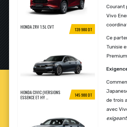
Courant p
Vivo Ener
coordina
HONDA ZRV 1.5L CVT
139 980 DT
Ce parten
Tunisie e
Premium 
Exigence
Commenta
Japanese
HONDA CIVIC (VERSIONS
145 980 DT
ESSENCE ET HY ...
de trois 
avec Vivo
exigeant