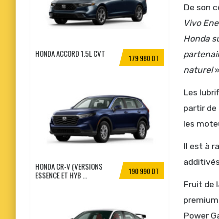
De son 
Vivo Ene
Honda su
HONDA ACCORD 1.5L CVT
partenai
179 980 DT
naturel
»
Les lubri
partir de
les mote
Il est à 
additivés
HONDA CR-V (VERSIONS
190 990 DT
ESSENCE ET HYB ...
Fruit de 
premium 
Power Ga