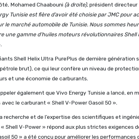
côté, Mohamed Chaabouni
(à droite)
, président directeur
rgy Tunisie est fière d’avoir été choisie par JMC pour 
r le marché automobile de Tunisie. Nous sommes heureu
re une gamme d’huiles moteurs révolutionnaires Shell He
.
fiants Shell Helix Ultra PurePlus de dernière génération s
 pétrole brut), ce qui leur confère un niveau de protect
urs et une économie de carburants.
rappeler également que Vivo Energy Tunisie a lancé, en m
 avec le carburant « Shell V-Power Gasoil 50 ».
la recherche et de l’expertise des scientifiques et ingéni
« Shell V-Power » répond aux plus strictes exigences de
soil 50 » a été conçu pour améliorer les performances d